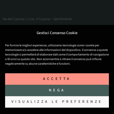
Via del Casone 1 | Loc. Il Casone – Sant’Andrea
40048 San Benedetto Val di Sambro
Gestisci Consenso Cookie
Bologna – Italy
Per fornire le migliori esperienze, utilizziamo tecnologie come i cookie per
memorizzare e/o accedere alle informazioni del dispositivo. Il consenso a queste
Appartamenti
tecnologie ci permetterà di elaborare dati come il comportamento di navigazione
o ID unici su questo sito. Non acconsentire o ritirare il consenso può influire
Privacy Policy
negativamente su alcune caratteristiche e funzioni.
Termini e condizioni
Contattaci
ACCETTA
Cookie Policy (UE)
NEGA
Copyright © Agriturismo Il Casone © 2026
VISUALIZZA LE PREFERENZE
Il Casone Società Agricola Società Semplice | Numero di
iscrizione al Registro Imprese: 03885251201 | Codice CIN