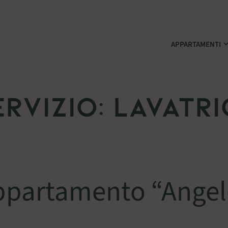
APPARTAMENTI
L CASONE
L CASONE, A SANT’ANDREA, NEL COMUNE DI SAN BENEDETTO
ervizio:
Lavatri
ppartamento “Angel