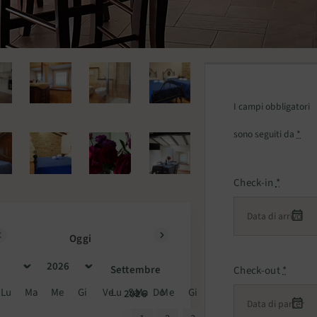
I campi obbligatori
sono seguiti da
*
Check-in
*
Oggi
Prec
Succ>
Settembre
Check-out
*
Lu
Ma
Me
Gi
Ve
Lu
Sa
Ma
Do
Me
Gi
Ve
Sa
Do
2026