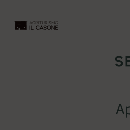
AGRITURISMO I
BENVENUTI ALL'AGRITURISMO I
CIELO DELL'APPENNINO
S
A