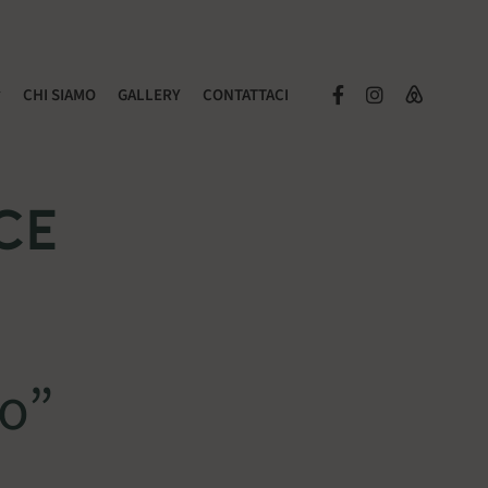
Facebook
Instagram
Airbnb
CHI SIAMO
GALLERY
CONTATTACI
 VAL DI SAMBRO, NEL VERDE DEI BOSCHI E L'AZZURRO DEL
ce
o”