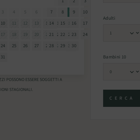
1
1
2
2
3
4
5
6
3
4
5
6
7
7
8
8
9
9
10
11
12
13
Adulti
10
11
12
13
14
14
15
15
16
16
17
18
19
20
17
18
19
20
21
21
22
22
23
23
24
25
26
27
24
25
26
27
28
28
29
29
30
30
Bambini 10
31
EZZI POSSONO ESSERE SOGGETTI A
IONI STAGIONALI.