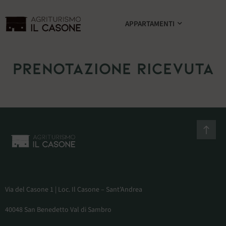
APPARTAMENTI
AGRITURISMO IL
BENVENUTI ALL'AGRITURISMO IL
CASONE, A SANT’ANDREA, NEL
COMUNE DI SAN BENEDETTO VAL DI
SAMBRO, NEL VERDE DEI BOSCHI E
CASONE
L'AZZURRO DEL CIELO
DELL'APPENNINO
Prenotazione ricevuta
Via del Casone 1 | Loc. Il Casone – Sant’Andrea
40048 San Benedetto Val di Sambro