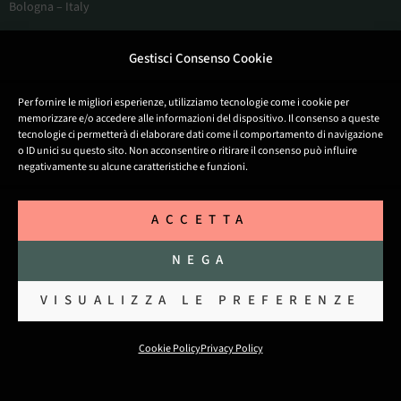
Bologna – Italy
Gestisci Consenso Cookie
Appartamenti
Privacy Policy
Per fornire le migliori esperienze, utilizziamo tecnologie come i cookie per
Termini e condizioni
memorizzare e/o accedere alle informazioni del dispositivo. Il consenso a queste
tecnologie ci permetterà di elaborare dati come il comportamento di navigazione
Contattaci
o ID unici su questo sito. Non acconsentire o ritirare il consenso può influire
negativamente su alcune caratteristiche e funzioni.
Cookie Policy (UE)
Copyright © Agriturismo Il Casone © 2026
ACCETTA
Il Casone Società Agricola Società Semplice | Numero di
iscrizione al Registro Imprese: 03885251201 | Codice CIN
NEGA
IT037051B532MQG29U | Numero REA: BO-553779
elisa.degliesposti
VISUALIZZA LE PREFERENZE
Cookie Policy
Privacy Policy